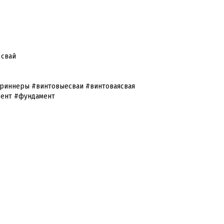
 свай
риннеры #винтовыесваи #винтоваясвая
мент #фундамент