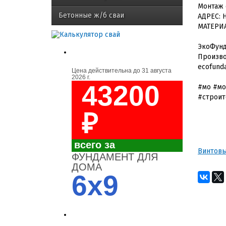
Монтаж 
Бетонные ж/б сваи
АДРЕС: 
МАТЕРИА
ЭкоФунда
Произво
ecofund
Цена действительна до
31 августа
2026 г.
43200
#мо #мо
#строит
₽
всего за
Винтовы
ФУНДАМЕНТ ДЛЯ
ДОМА
6x9