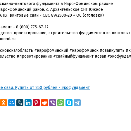
свайно-винтового фундамента в Наро-Фоминском районе
Наро-Фоминский район. с. Архангельское СНТ Южное
ЛЫ: винтовые сваи - СВС 89/2500-20 + ОС (оголовки)
мент - 8 (800) 775-67-17
дство, проектирование, строительство фундаментов из винтовых
ament.ru
сковскаяобласть #нарофоминский #нарофоминск #сваикупить #к
ельство #проектирование #свайныйфундамент #сваи #экофунда
е сваи. Купить от 850 рублей - Экофундамент