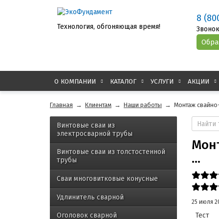
8 (80
Технология, обгоняющая время!
Звонок
О КОМПАНИИ
КАТАЛОГ
УСЛУГИ
АКЦИИ
Главная
→
Клиентам
→
Наши работы
→
Монтаж свайно-
Винтовые сваи из
электросварной трубы
Мон
Винтовые сваи из толстостенной
...
трубы
Сваи многовитковые конусные
Удлинитель сварной
25 июля 2
Тест
Оголовок сварной