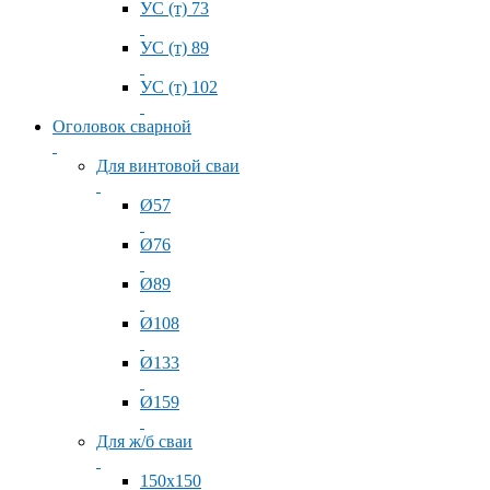
УС (т) 73
УС (т) 89
УС (т) 102
Оголовок сварной
Для винтовой сваи
Ø57
Ø76
Ø89
Ø108
Ø133
Ø159
Для ж/б сваи
150x150