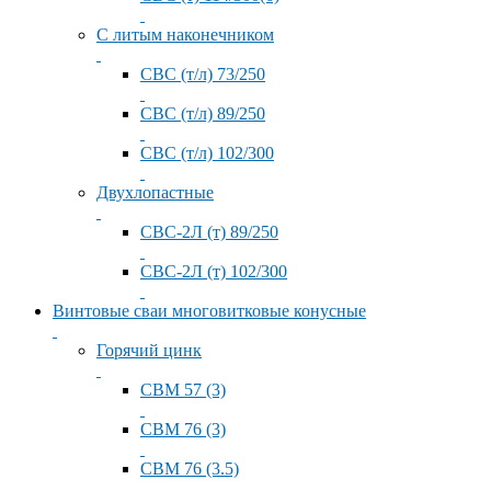
С литым наконечником
СВС (т/л) 73/250
СВС (т/л) 89/250
СВС (т/л) 102/300
Двухлопастные
СВС-2Л (т) 89/250
СВС-2Л (т) 102/300
Винтовые сваи многовитковые конусные
Горячий цинк
СВМ 57 (3)
СВМ 76 (3)
СВМ 76 (3.5)