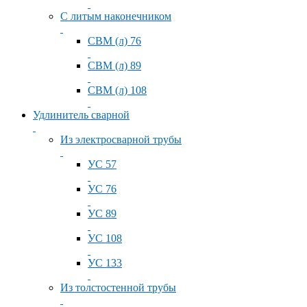
С литым наконечником
СВМ (л) 76
СВМ (л) 89
СВМ (л) 108
Удлинитель сварной
Из электросварной трубы
УС 57
УС 76
УС 89
УС 108
УС 133
Из толстостенной трубы