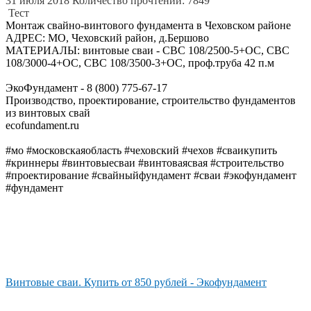
31 июля 2018
Количество прочтений: 7849
Тест
Монтаж свайно-винтового фундамента в Чеховском районе
АДРЕС: МО, Чеховский район, д.Бершово
МАТЕРИАЛЫ: винтовые сваи - СВС 108/2500-5+ОС, СВС
108/3000-4+ОС, СВС 108/3500-3+ОС, проф.труба 42 п.м
ЭкоФундамент - 8 (800) 775-67-17
Производство, проектирование, строительство фундаментов
из винтовых свай
ecofundament.ru
#мо #московскаяобласть #чеховский #чехов #сваикупить
#криннеры #винтовыесваи #винтоваясвая #строительство
#проектирование #свайныйфундамент #сваи #экофундамент
#фундамент
Винтовые сваи. Купить от 850 рублей - Экофундамент