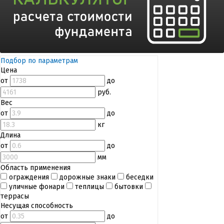
Подбор по параметрам
Цена
от
до
руб.
Вес
от
до
кг
Длина
от
до
мм
Область применения
ограждения
дорожные знаки
беседки
уличные фонари
теплицы
бытовки
террасы
Несущая способность
от
до