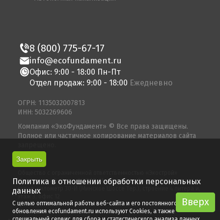
8 (800) 775-67-17
info@ecofundament.ru
Офис: 9:00 - 18:00 Пн-Пт
Отдел продаж: 9:00 - 18:00
Ежедневно
ОГРН: 1135032007813
ИНН: 5032269606
Компания «ЭкоФундамент» © Все права защищены.
Полное или частичное копирование материалов сайта
запрещено.
Закрыть
© 2026
Общество с ограниченной ответственностью «Экострой»
Политика в отношении обработки персональных
Юридический адрес: 143080, Московская область, Одинцово
город, километр 30-Й (Минское Шоссе Тер.), строение 4 литера и,
данных
этаж 3, офис 12
Вверх
Вверх
С целью оптимальной работы веб-сайта и его постоянного
обновления ecofundament.ru используют Cookies, а также
специальный сервис для сбора и статистического анализа данных.