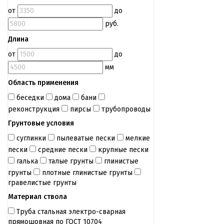
от
до
руб.
Длина
от
до
мм
Область применения
беседки
дома
бани
реконструкция
пирсы
трубопроводы
Грунтовые условия
суглинки
пылеватые пески
мелкие
пески
средние пески
крупные пески
галька
талые грунты
глинистые
грунты
плотные глинистые грунты
гравелистые грунты
Материал ствола
Труба стальная электро-сварная
прямошовная по ГОСТ 10704